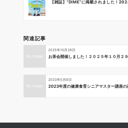
【雑誌】”DIME”に掲載されました！202
稿
ナ
ビ
ゲ
ー
関連記事
シ
ョ
2025年10月29日
ン
お茶会開催しました！２０２５年１０月２
2023年5月8日
2023年度の健康食育シニアマスター講座